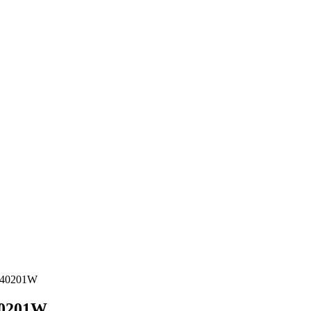
R540201W
40201W