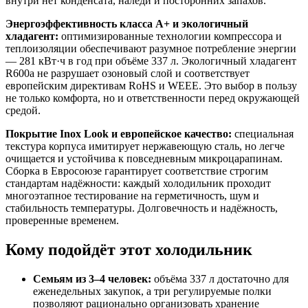
внутри нет конденсата, наледи и посторонних запахов.
Энергоэффективность класса A+ и экологичный
хладагент:
оптимизированные технологии компрессора и
теплоизоляции обеспечивают разумное потребление энергии
— 281 кВт·ч в год при объёме 337 л. Экологичный хладагент
R600a не разрушает озоновый слой и соответствует
европейским директивам RoHS и WEEE. Это выбор в пользу
не только комфорта, но и ответственности перед окружающей
средой.
Покрытие Inox Look и европейское качество:
специальная
текстура корпуса имитирует нержавеющую сталь, но легче
очищается и устойчива к повседневным микроцарапинам.
Сборка в Евросоюзе гарантирует соответствие строгим
стандартам надёжности: каждый холодильник проходит
многоэтапное тестирование на герметичность, шум и
стабильность температуры. Долговечность и надёжность,
проверенные временем.
Кому подойдёт этот холодильник
Семьям из 3–4 человек:
объёма 337 л достаточно для
еженедельных закупок, а три регулируемые полки
позволяют рационально организовать хранение