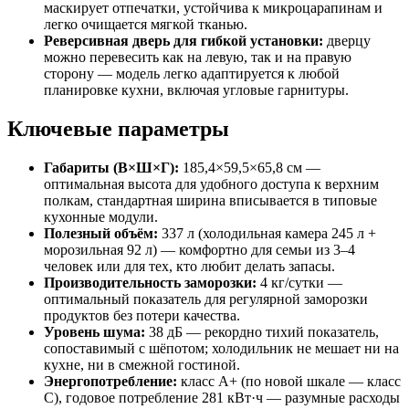
маскирует отпечатки, устойчива к микроцарапинам и
легко очищается мягкой тканью.
Реверсивная дверь для гибкой установки:
дверцу
можно перевесить как на левую, так и на правую
сторону — модель легко адаптируется к любой
планировке кухни, включая угловые гарнитуры.
Ключевые параметры
Габариты (В×Ш×Г):
185,4×59,5×65,8 см —
оптимальная высота для удобного доступа к верхним
полкам, стандартная ширина вписывается в типовые
кухонные модули.
Полезный объём:
337 л (холодильная камера 245 л +
морозильная 92 л) — комфортно для семьи из 3–4
человек или для тех, кто любит делать запасы.
Производительность заморозки:
4 кг/сутки —
оптимальный показатель для регулярной заморозки
продуктов без потери качества.
Уровень шума:
38 дБ — рекордно тихий показатель,
сопоставимый с шёпотом; холодильник не мешает ни на
кухне, ни в смежной гостиной.
Энергопотребление:
класс A+ (по новой шкале — класс
C), годовое потребление 281 кВт·ч — разумные расходы