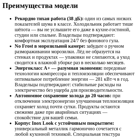
Преимущества модели
Рекордно тихая работа (38 дБ):
один из самых низких
показателей шума в классе. Холодильник работает тише
шёпота — вы не услышите его даже в кухне-гостиной,
студии или спальне. Владельцы подтверждают:
комфортная эксплуатация 24/7 без фонового гула.
No Frost в морозильной камере:
забудьте о ручном
размораживании морозилки. Лёд не образуется на
стенках и продуктах — упаковки не слипаются, а уход
сводится к влажной уборке раз в несколько месяцев.
Энергокласс A+ — разумная экономия:
передовые
технологии компрессора и теплоизоляции обеспечивают
оптимальное потребление энергии — 281 кВт·ч в год.
Владельцы подтверждают: стабильные расходы на
электричество без ущерба для производительности.
Автономное сохранение холода до 20 часов:
при
отключении электроэнергии улучшенная теплоизоляция
сохраняет холод почти сутки. Продукты остаются
свежими даже при аварийных ситуациях —
спокойствие для вашей семьи.
Корпус Inox Look с устойчивым покрытием:
универсальный металлик гармонично сочетается с
любой кухонной техникой. Специальная текстура