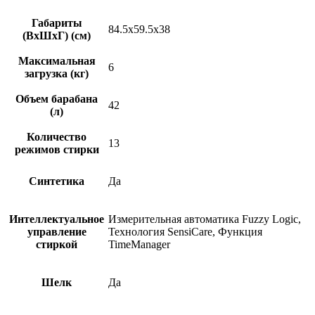
Габариты
84.5х59.5х38
(ВхШхГ) (см)
Максимальная
6
загрузка (кг)
Объем барабана
42
(л)
Количество
13
режимов стирки
Синтетика
Да
Интеллектуальное
Измерительная автоматика Fuzzy Logic,
управление
Технология SensiCare, Функция
стиркой
TimeManager
Шелк
Да