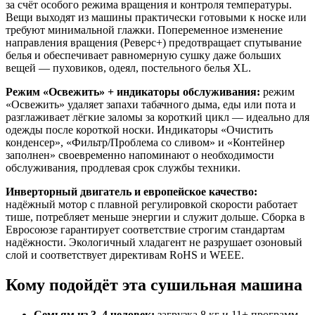
за счёт особого режима вращения и контроля температуры.
Вещи выходят из машины практически готовыми к носке или
требуют минимальной глажки. Попеременное изменение
направления вращения (Реверс+) предотвращает спутывание
белья и обеспечивает равномерную сушку даже больших
вещей — пуховиков, одеял, постельного белья XL.
Режим «Освежить» + индикаторы обслуживания:
режим
«Освежить» удаляет запахи табачного дыма, еды или пота и
разглаживает лёгкие заломы за короткий цикл — идеально для
одежды после короткой носки. Индикаторы «Очистить
конденсер», «Фильтр/Проблема со сливом» и «Контейнер
заполнен» своевременно напоминают о необходимости
обслуживания, продлевая срок службы техники.
Инверторный двигатель и европейское качество:
надёжный мотор с плавной регулировкой скорости работает
тише, потребляет меньше энергии и служит дольше. Сборка в
Евросоюзе гарантирует соответствие строгим стандартам
надёжности. Экологичный хладагент не разрушает озоновый
слой и соответствует директивам RoHS и WEEE.
Кому подойдёт эта сушильная машина
Семьям из 3–4 человек:
загрузка 8 кг и 11+ программ