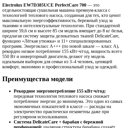
Electrolux EW7D385UCE PerfectCare 700
— это
отдельностоящая сушильная машина премиум-класса с
технологией теплового насоса, созданная для тех, кто ценит
максимальную энергоэффективность, бережный уход за
тканями и интеллектуальные технологии. При стандартной
ширине 59,6 см и высоте 85 см модель вмещает до 8 кг белья,
предлагая систему защиты деликатных тканей DelicateCare,
функцию «Лёгкая утюжка» и 11+ специализированных
программ. Энергокласс A+++ (по новой шкале — класс A),
рекордно низкое потребление 155 кВт·ч/год, мощность всего
550 Вт и инверторный двигатель делают эту модель
идеальным выбором для семьи из 3–4 человек, ценящей
комфорт, экономию и профессиональный уход за одеждой.
Преимущества модели
Рекордное энергопотребление 155 кВт·ч/год:
передовая технология теплового насоса снижает
потребление энергии до минимума. Это один из самых
экономичных показателей в классе — расходы на
электричество практически незаметны даже при
регулярном использовании.
Система DelicateCare + барабан с бережной
перфорацией:
щадящая структура барабана создаёт