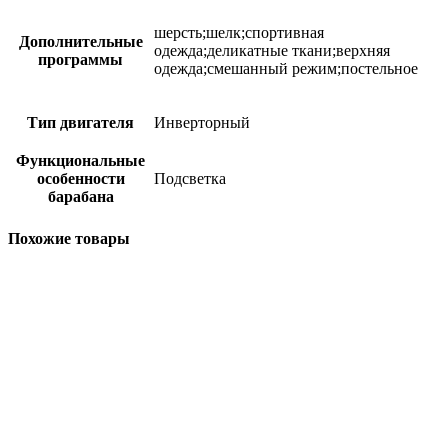
шерсть;шелк;спортивная
Дополнительные
одежда;деликатные ткани;верхняя
программы
одежда;смешанный режим;постельное
Тип двигателя
Инверторный
Функциональные
особенности
Подсветка
барабана
Похожие товары