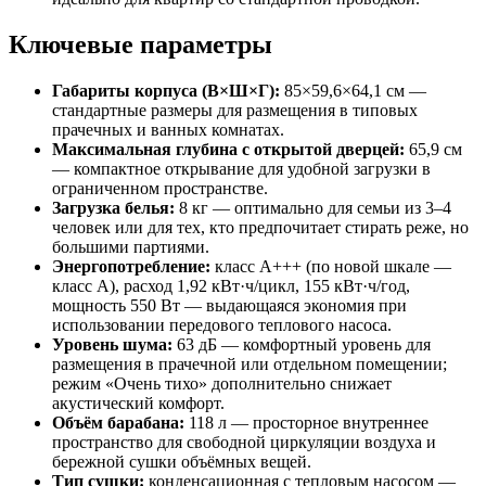
Ключевые параметры
Габариты корпуса (В×Ш×Г):
85×59,6×64,1 см —
стандартные размеры для размещения в типовых
прачечных и ванных комнатах.
Максимальная глубина с открытой дверцей:
65,9 см
— компактное открывание для удобной загрузки в
ограниченном пространстве.
Загрузка белья:
8 кг — оптимально для семьи из 3–4
человек или для тех, кто предпочитает стирать реже, но
большими партиями.
Энергопотребление:
класс A+++ (по новой шкале —
класс A), расход 1,92 кВт·ч/цикл, 155 кВт·ч/год,
мощность 550 Вт — выдающаяся экономия при
использовании передового теплового насоса.
Уровень шума:
63 дБ — комфортный уровень для
размещения в прачечной или отдельном помещении;
режим «Очень тихо» дополнительно снижает
акустический комфорт.
Объём барабана:
118 л — просторное внутреннее
пространство для свободной циркуляции воздуха и
бережной сушки объёмных вещей.
Тип сушки:
конденсационная с тепловым насосом —