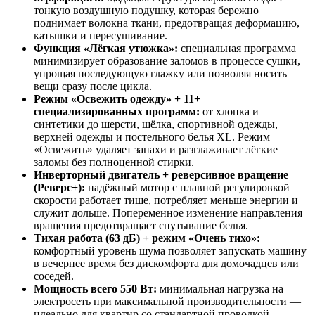
тонкую воздушную подушку, которая бережно
поднимает волокна ткани, предотвращая деформацию,
катышки и пересушивание.
Функция «Лёгкая утюжка»:
специальная программа
минимизирует образование заломов в процессе сушки,
упрощая последующую глажку или позволяя носить
вещи сразу после цикла.
Режим «Освежить одежду» + 11+
специализированных программ:
от хлопка и
синтетики до шерсти, шёлка, спортивной одежды,
верхней одежды и постельного белья XL. Режим
«Освежить» удаляет запахи и разглаживает лёгкие
заломы без полноценной стирки.
Инверторный двигатель + реверсивное вращение
(Реверс+):
надёжный мотор с плавной регулировкой
скорости работает тише, потребляет меньше энергии и
служит дольше. Попеременное изменение направления
вращения предотвращает спутывание белья.
Тихая работа (63 дБ) + режим «Очень тихо»:
комфортный уровень шума позволяет запускать машину
в вечернее время без дискомфорта для домочадцев или
соседей.
Мощность всего 550 Вт:
минимальная нагрузка на
электросеть при максимальной производительности —
идеально для квартир со стандартной проводкой.