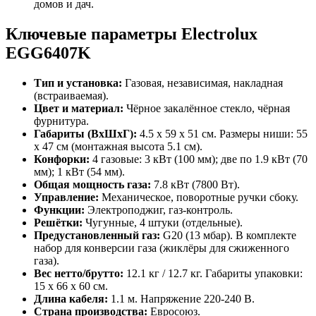
домов и дач.
Ключевые параметры Electrolux
EGG6407K
Тип и установка:
Газовая, независимая, накладная
(встраиваемая).
Цвет и материал:
Чёрное закалённое стекло, чёрная
фурнитура.
Габариты (ВхШхГ):
4.5 x 59 x 51 см. Размеры ниши: 55
x 47 см (монтажная высота 5.1 см).
Конфорки:
4 газовые: 3 кВт (100 мм); две по 1.9 кВт (70
мм); 1 кВт (54 мм).
Общая мощность газа:
7.8 кВт (7800 Вт).
Управление:
Механическое, поворотные ручки сбоку.
Функции:
Электроподжиг, газ-контроль.
Решётки:
Чугунные, 4 штуки (отдельные).
Предустановленный газ:
G20 (13 мбар). В комплекте
набор для конверсии газа (жиклёры для сжиженного
газа).
Вес нетто/брутто:
12.1 кг / 12.7 кг. Габариты упаковки:
15 x 66 x 60 см.
Длина кабеля:
1.1 м. Напряжение 220-240 В.
Страна производства:
Евросоюз.