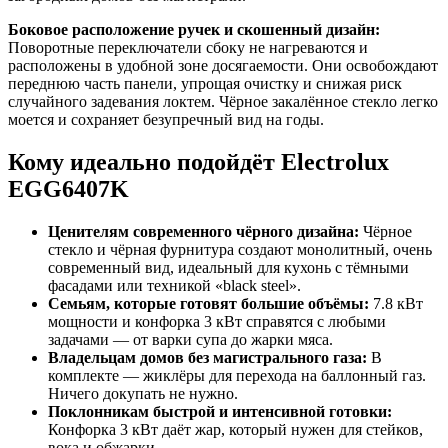
Боковое расположение ручек и скошенный дизайн:
Поворотные переключатели сбоку не нагреваются и
расположены в удобной зоне досягаемости. Они освобождают
переднюю часть панели, упрощая очистку и снижая риск
случайного задевания локтем. Чёрное закалённое стекло легко
моется и сохраняет безупречный вид на годы.
Кому идеально подойдёт Electrolux
EGG6407K
Ценителям современного чёрного дизайна:
Чёрное
стекло и чёрная фурнитура создают монолитный, очень
современный вид, идеальный для кухонь с тёмными
фасадами или техникой «black steel».
Семьям, которые готовят большие объёмы:
7.8 кВт
мощности и конфорка 3 кВт справятся с любыми
задачами — от варки супа до жарки мяса.
Владельцам домов без магистрального газа:
В
комплекте — жиклёры для перехода на баллонный газ.
Ничего докупать не нужно.
Поклонникам быстрой и интенсивной готовки:
Конфорка 3 кВт даёт жар, который нужен для стейков,
вока и обжарки.