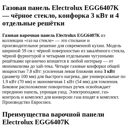
Газовая панель Electrolux EGG6407K
— чёрное стекло, конфорка 3 кВт и 4
отдельные решётки
Газовая варочная панель Electrolux EGG6407K
из
коллекции «газ на стекле» — это стильное и
производительное решение для современной кухни. Модель
шириной 59 см с чёрной поверхностью из закалённого стекла,
чёрной фурнитурой и четырьмя отдельными чугунными
решётками органично впишется в любой интерьер — от
минимализма до хай-тека. Четыре газовые конфорки общей
мощностью 7.8 кВт: усиленная левая ближняя зона
3 кВт
(диаметр 100 мм) для быстрого нагрева, две универсальные по
1.9 кВт (70 мм) и экономичная 1 кВт (54 мм) для томления.
Боковое расположение поворотных ручек освобождает
переднюю панель, упрощая уход. Электроподжиг, газ-
контроль и комплект для конверсии газа входят в комплект.
Производство Евросоюз.
Преимущества варочной панели
Electrolux EGG6407K