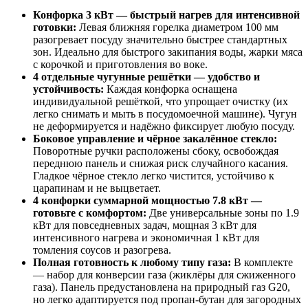
Конфорка 3 кВт — быстрый нагрев для интенсивной
готовки:
Левая ближняя горелка диаметром 100 мм
разогревает посуду значительно быстрее стандартных
зон. Идеально для быстрого закипания воды, жарки мяса
с корочкой и приготовления во воке.
4 отдельные чугунные решётки — удобство и
устойчивость:
Каждая конфорка оснащена
индивидуальной решёткой, что упрощает очистку (их
легко снимать и мыть в посудомоечной машине). Чугун
не деформируется и надёжно фиксирует любую посуду.
Боковое управление и чёрное закалённое стекло:
Поворотные ручки расположены сбоку, освобождая
переднюю панель и снижая риск случайного касания.
Гладкое чёрное стекло легко чистится, устойчиво к
царапинам и не выцветает.
4 конфорки суммарной мощностью 7.8 кВт —
готовьте с комфортом:
Две универсальные зоны по 1.9
кВт для повседневных задач, мощная 3 кВт для
интенсивного нагрева и экономичная 1 кВт для
томления соусов и разогрева.
Полная готовность к любому типу газа:
В комплекте
— набор для конверсии газа (жиклёры для сжиженного
газа). Панель предустановлена на природный газ G20,
но легко адаптируется под пропан-бутан для загородных