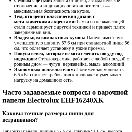
Семьям с детьми:
Защита от детей, автоматическое
отключение и индикация остаточного тепла —
максимальная безопасность на кухне.
Тем, кто ценит классический дизайн с
металлическими акцентами:
Рамка из нержавеющей
стали гармонирует с другой техникой и придаёт плите
завершённый вид.
Владельцам компактных кухонь:
Панель имеет чуть
уменьшенную ширину 57.6 см при стандартной нише 56
см, что облегчает установку в узкие проёмы.
Покупателям, которые не хотят менять посуду под
индукцию:
Стеклокерамика работает с любой посудой с
ровным дном — чугун, нержавейка, эмаль, алюминий.
Экономным пользователям:
Пониженная мощность
6.5 кВт снижает требования к проводке и уменьшает
нагрузку на домашнюю сеть.
Часто задаваемые вопросы о варочной
панели Electrolux EHF16240XK
Каковы точные размеры ниши для
встраивания?
Габариты панели: ширина 57.6 см, глубина 51.6 см, высота