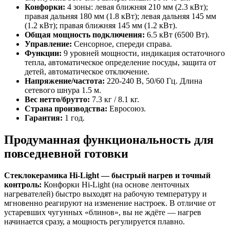
Конфорки:
4 зоны: левая ближняя 210 мм (2.3 кВт);
правая дальняя 180 мм (1.8 кВт); левая дальняя 145 мм
(1.2 кВт); правая ближняя 145 мм (1.2 кВт).
Общая мощность подключения:
6.5 кВт (6500 Вт).
Управление:
Сенсорное, спереди справа.
Функции:
9 уровней мощности, индикация остаточного
тепла, автоматическое определение посуды, защита от
детей, автоматическое отключение.
Напряжение/частота:
220-240 В, 50/60 Гц. Длина
сетевого шнура 1.5 м.
Вес нетто/брутто:
7.3 кг / 8.1 кг.
Страна производства:
Евросоюз.
Гарантия:
1 год.
Продуманная функциональность для
повседневной готовки
Стеклокерамика Hi‑Light — быстрый нагрев и точный
контроль:
Конфорки Hi‑Light (на основе ленточных
нагревателей) быстро выходят на рабочую температуру и
мгновенно реагируют на изменение настроек. В отличие от
устаревших чугунных «блинов», вы не ждёте — нагрев
начинается сразу, а мощность регулируется плавно.