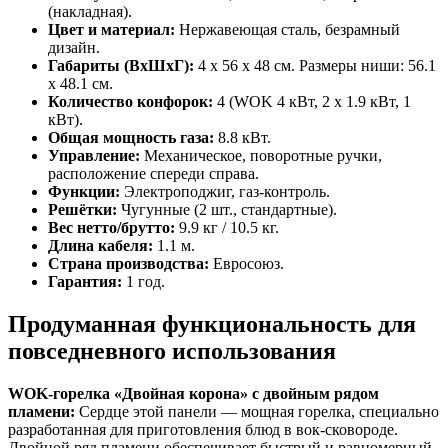
(накладная).
Цвет и материал:
Нержавеющая сталь, безрамный
дизайн.
Габариты (ВхШхГ):
4 x 56 x 48 см. Размеры ниши: 56.1
x 48.1 см.
Количество конфорок:
4 (WOK 4 кВт, 2 x 1.9 кВт, 1
кВт).
Общая мощность газа:
8.8 кВт.
Управление:
Механическое, поворотные ручки,
расположение спереди справа.
Функции:
Электроподжиг, газ-контроль.
Решётки:
Чугунные (2 шт., стандартные).
Вес нетто/брутто:
9.9 кг / 10.5 кг.
Длина кабеля:
1.1 м.
Страна производства:
Евросоюз.
Гарантия:
1 год.
Продуманная функциональность для
повседневного использования
WOK-горелка «Двойная корона» с двойным рядом
пламени:
Сердце этой панели — мощная горелка, специально
разработанная для приготовления блюд в вок-сковороде.
Двойной ряд пламени обеспечивает быстрый и равномерный