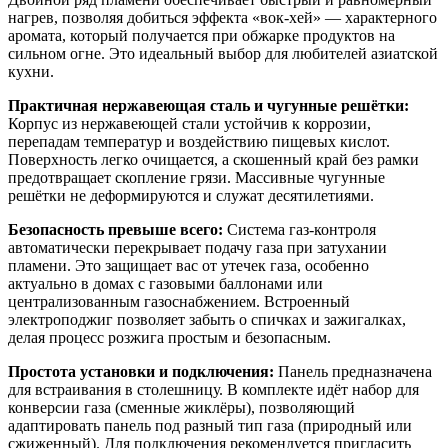
нагрев, позволяя добиться эффекта «вок-хей» — характерного
аромата, который получается при обжарке продуктов на
сильном огне. Это идеальный выбор для любителей азиатской
кухни.
Практичная нержавеющая сталь и чугунные решётки:
Корпус из нержавеющей стали устойчив к коррозии,
перепадам температур и воздействию пищевых кислот.
Поверхность легко очищается, а скошенный край без рамки
предотвращает скопление грязи. Массивные чугунные
решётки не деформируются и служат десятилетиями.
Безопасность превыше всего:
Система газ-контроля
автоматически перекрывает подачу газа при затухании
пламени. Это защищает вас от утечек газа, особенно
актуально в домах с газовыми баллонами или
централизованным газоснабжением. Встроенный
электроподжиг позволяет забыть о спичках и зажигалках,
делая процесс розжига простым и безопасным.
Простота установки и подключения:
Панель предназначена
для встраивания в столешницу. В комплекте идёт набор для
конверсии газа (сменные жиклёры), позволяющий
адаптировать панель под разный тип газа (природный или
сжиженный). Для подключения рекомендуется пригласить