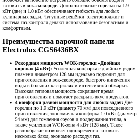
готовить в вок-сковороде. Дополнительные горелки на 1.9
кВт (две) и 1.0 кВт обеспечивают гибкость для любых
кулинарных задач. Чугунные решётки, электроподжиг и
система газ-контроля делают использование безопасным и
комфортным.
Преимущества варочной панели
Electrolux CGS6436BX
Рекордная мощность WOK-горелки «Двойная
корона» (4 кВт):
Усиленная конфорка с двойным рядом
пламени диаметром 128 мм идеально подходит для
приготовления в вок-сковороде, быстрого кипячения
воды в больших кастрюлях и интенсивной обжарки.
Высокая тепловая мощность сокращает время
приготовления и помогает раскрыть вкус продуктов.
4 конфорки разной мощности для любых задач:
Две
горелки по 1.9 кВт (диаметр 70 мм) для повседневного
приготовления, экономичная конфорка 1.0 кВт (диаметр
54 мм) для томления соусов и поддержания тепла, а
также усиленная WOK-зона 4 кВт (128 мм). Такое
разнообразие позволяет одновременно готовить
несколько блюд, экономно расходуя газ.