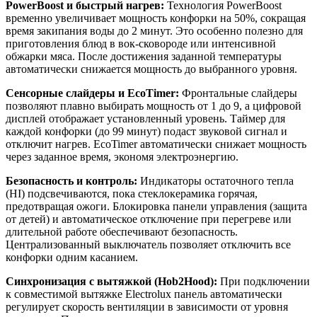
PowerBoost и быстрый нагрев:
Технология PowerBoost
временно увеличивает мощность конфорки на 50%, сокращая
время закипания воды до 2 минут. Это особенно полезно для
приготовления блюд в вок-сковороде или интенсивной
обжарки мяса. После достижения заданной температуры
автоматически снижается мощность до выбранного уровня.
Сенсорные слайдеры и EcoTimer:
Фронтальные слайдеры
позволяют плавно выбирать мощность от 1 до 9, а цифровой
дисплей отображает установленный уровень. Таймер для
каждой конфорки (до 99 минут) подаст звуковой сигнал и
отключит нагрев. EcoTimer автоматически снижает мощность
через заданное время, экономя электроэнергию.
Безопасность и контроль:
Индикаторы остаточного тепла
(HI) подсвечиваются, пока стеклокерамика горячая,
предотвращая ожоги. Блокировка панели управления (защита
от детей) и автоматическое отключение при перегреве или
длительной работе обеспечивают безопасность.
Централизованный выключатель позволяет отключить все
конфорки одним касанием.
Синхронизация с вытяжкой (Hob2Hood):
При подключении
к совместимой вытяжке Electrolux панель автоматически
регулирует скорость вентиляции в зависимости от уровня