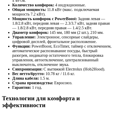
x 49 см.
Количество конфорок:
4 индукционные.
Общая мощность:
11.8 кВт (макс. подключаемая
мощность 7.2 кВт).
Мощность конфорок с PowerBoost:
Задняя левая —
1.8/2.8 кВт, передняя левая — 2.3/3.7 кВт, задняя правая
— 1.8/2.8 кВт, передняя правая — 1.4/2.5 кВт.
Диаметр конфорок:
145 мм, 180 мм (2 шт.), 210 мм.
Управление:
Электронное, сенсорные слайдеры,
цифровой дисплей, фронтальное расположение.
Функции:
PowerBoost, EcoTimer, таймер с отключением,
автоматическое распознавание посуды, быстрый
разогрев, индикатор остаточного тепла, блокировка
управления, автоотключение, централизованный
выключатель, отключение звука.
Синхронизация:
С вытяжкой Electrolux (Hob2Hood).
Вес нетто/брутто:
10.78 кг / 11.6 кг.
Длина кабеля:
1.5 м.
Страна производства:
Евросоюз.
Гарантия:
1 год.
Технологии для комфорта и
эффективности