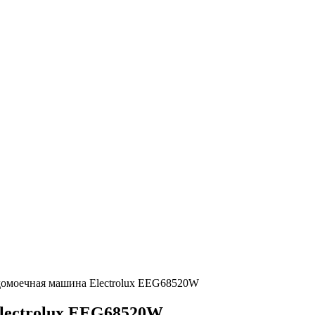
домоечная машина Electrolux EEG68520W
lectrolux EEG68520W