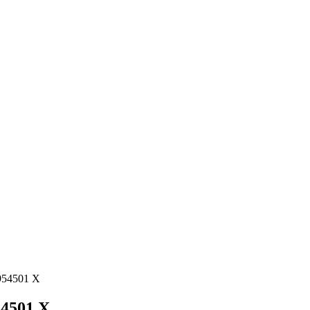
954501 X
54501 X